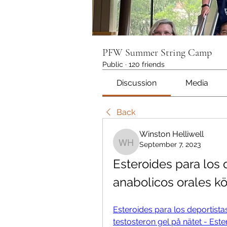
PFW Summer String Camp
Public
·
120 friends
Discussion
Media
Back
Winston Helliwell
September 7, 2023
Winston Helliwell
Esteroides para los 
anabolicos orales kö
Esteroides para los deportista
testosteron gel på nätet - Este