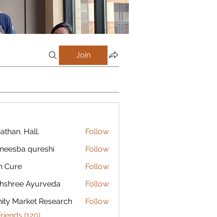
Join
athan. Hall.
Follow
eesba qureshi
Follow
n Cure
Follow
hshree Ayurveda
Follow
inity Market Research
Follow
Friends (120)