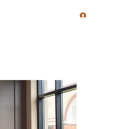
Log In
ry
Teaching
Sonnen String Quartet