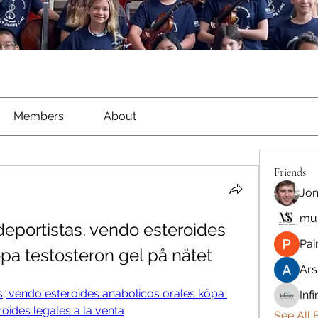
Members
About
Friends
Jon
mun
deportistas, vendo esteroides 
Pai
pa testosteron gel på nätet
Ars
s, vendo esteroides anabolicos orales köpa 
Inf
roides legales a la venta
See All 