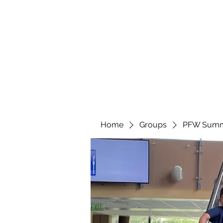
marcy
Home
Groups
PFW Summ