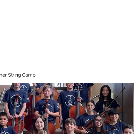
Home
About
Galle
er String Camp