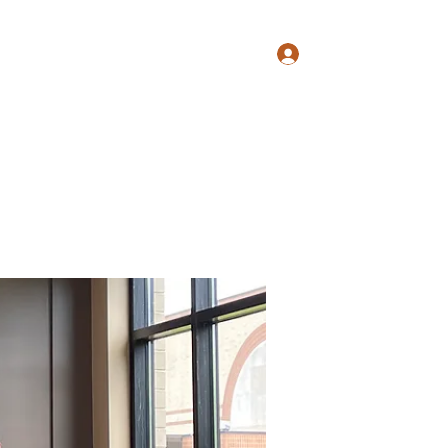
Log In
ry
Teaching
Sonnen String Quartet