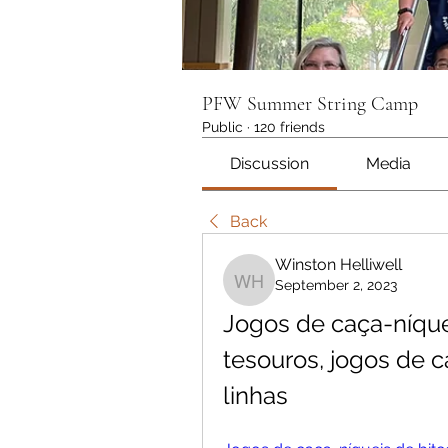
PFW Summer String Camp
Public
·
120 friends
Discussion
Media
Back
Winston Helliwell
September 2, 2023
Winston Helliwell
Jogos de caça-níquei
tesouros, jogos de ca
linhas