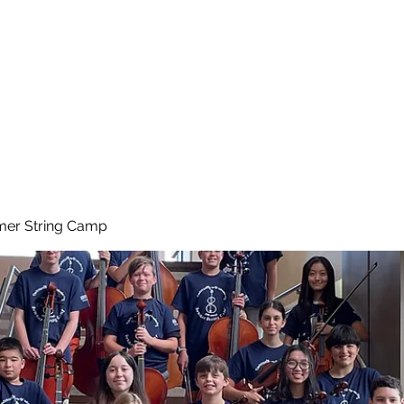
Home
About
Galle
er String Camp