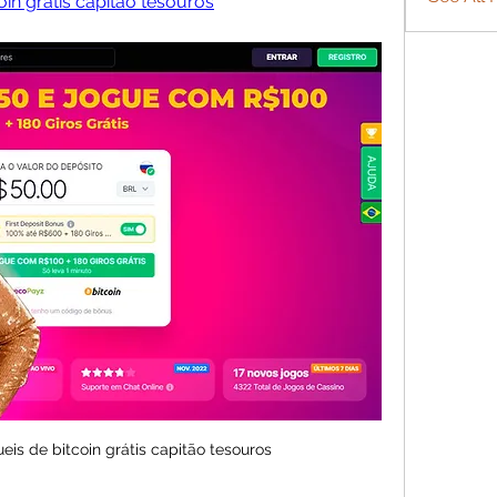
in grátis capitão tesouros
is de bitcoin grátis capitão tesouros