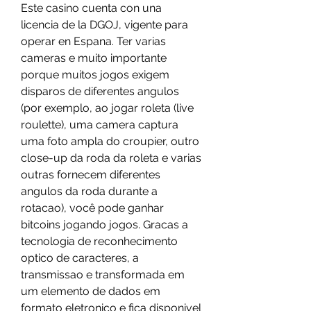
Este casino cuenta con una 
licencia de la DGOJ, vigente para 
operar en Espana. Ter varias 
cameras e muito importante 
porque muitos jogos exigem 
disparos de diferentes angulos 
(por exemplo, ao jogar roleta (live 
roulette), uma camera captura 
uma foto ampla do croupier, outro 
close-up da roda da roleta e varias 
outras fornecem diferentes 
angulos da roda durante a 
rotacao), você pode ganhar 
bitcoins jogando jogos. Gracas a 
tecnologia de reconhecimento 
optico de caracteres, a 
transmissao e transformada em 
um elemento de dados em 
formato eletronico e fica disponivel 