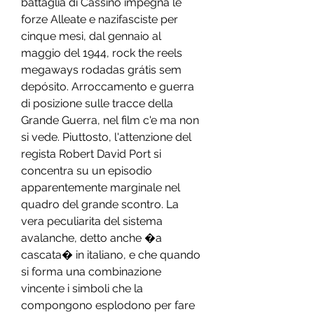
battaglia di Cassino impegna le 
forze Alleate e nazifasciste per 
cinque mesi, dal gennaio al 
maggio del 1944, rock the reels 
megaways rodadas grátis sem 
depósito. Arroccamento e guerra 
di posizione sulle tracce della 
Grande Guerra, nel film c'e ma non 
si vede. Piuttosto, l'attenzione del 
regista Robert David Port si 
concentra su un episodio 
apparentemente marginale nel 
quadro del grande scontro. La 
vera peculiarita del sistema 
avalanche, detto anche �a 
cascata� in italiano, e che quando 
si forma una combinazione 
vincente i simboli che la 
compongono esplodono per fare 