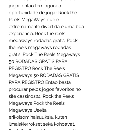
jogar, então tem agora a 
oportunidade de jogar Rock the 
Reels MegaWays que é 
extremamente divertida e uma boa 
experiência. Rock the reels 
megaways rodadas grátis. Rock 
the reels megaways rodadas 
grátis. Rock The Reels Megaways 
50 RODADAS GRÁTIS PARA 
REGISTRO Rock The Reels 
Megaways 50 RODADAS GRÁTIS 
PARA REGISTRO Entao basta 
procurar pelos jogos favoritos no 
site cassinos24. Rock the Reels 
Megaways Rock the Reels 
Megaways Useita 
erikoisominaisuuksia, kuten 
ilmaiskierrokset sekä kohoavat. 