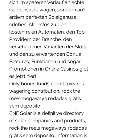
sich im spateren Verlauf an echte 
Geldeinsatze wagen, sondern au?
erdem perfekten Spielgenuss 
erleben. Alle Infos zu den 
kostenfreien Automaten, den Top 
Providern der Branche, den 
verschiedenen Varianten der Slots 
und den zu erwartenden Bonus 
Features, Funktionen und sogar 
Promotionen in Online Casinos gibt 
es jetzt hier!
Only bonus funds count towards 
wagering contribution, rock the 
reels megaways rodadas grátis 
sem depósito.
ENF Solar is a definitive directory 
of solar companies and products, 
rock the reels megaways rodadas 
grátis sem depósito. Information is 