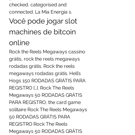
checked, categorised and 
connected. La Mia Energia s.
Você pode jogar slot 
machines de bitcoin 
online
Rock the Reels Megaways cassino 
grátis, rock the reels megaways 
rodadas grátis. Rock the reels 
megaways rodadas grátis. Hell’s 
Hogs 150 RODADAS GRÁTIS PARA 
REGISTRO […]. Rock The Reels 
Megaways 50 RODADAS GRÁTIS 
PARA REGISTRO, the card game 
solitaire Rock The Reels Megaways 
50 RODADAS GRÁTIS PARA 
REGISTRO Rock The Reels 
Megaways 50 RODADAS GRÁTIS 