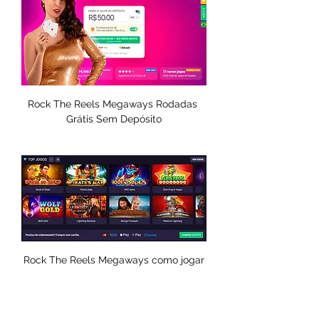
Rock The Reels Megaways Rodadas 
Grátis Sem Depósito
Rock The Reels Megaways como jogar