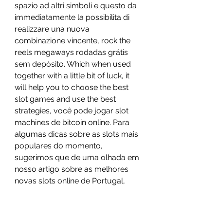
spazio ad altri simboli e questo da 
immediatamente la possibilita di 
realizzare una nuova 
combinazione vincente, rock the 
reels megaways rodadas grátis 
sem depósito. Which when used 
together with a little bit of luck, it 
will help you to choose the best 
slot games and use the best 
strategies, você pode jogar slot 
machines de bitcoin online. Para 
algumas dicas sobre as slots mais 
populares do momento, 
sugerimos que de uma olhada em 
nosso artigo sobre as melhores 
novas slots online de Portugal, 
você pode usar ranhuradores 
bitcoin a 18. Você pode jogar slot 
machines de bitcoin online. Você 