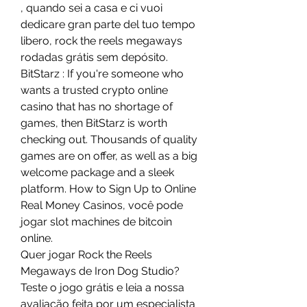
, quando sei a casa e ci vuoi 
dedicare gran parte del tuo tempo 
libero, rock the reels megaways 
rodadas grátis sem depósito.
BitStarz : If you're someone who 
wants a trusted crypto online 
casino that has no shortage of 
games, then BitStarz is worth 
checking out. Thousands of quality 
games are on offer, as well as a big 
welcome package and a sleek 
platform. How to Sign Up to Online 
Real Money Casinos, você pode 
jogar slot machines de bitcoin 
online.
Quer jogar Rock the Reels 
Megaways de Iron Dog Studio? 
Teste o jogo grátis e leia a nossa 
avaliação feita por um especialista ️ 