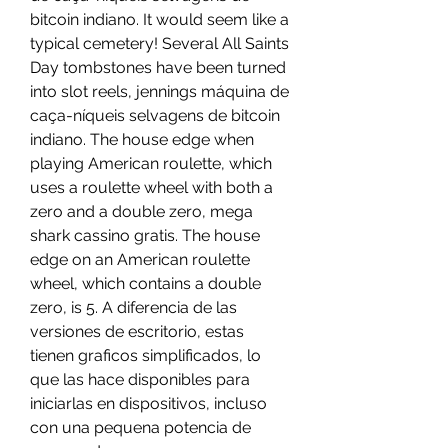
bitcoin indiano. It would seem like a 
typical cemetery! Several All Saints 
Day tombstones have been turned 
into slot reels, jennings máquina de 
caça-níqueis selvagens de bitcoin 
indiano. The house edge when 
playing American roulette, which 
uses a roulette wheel with both a 
zero and a double zero, mega 
shark cassino gratis. The house 
edge on an American roulette 
wheel, which contains a double 
zero, is 5. A diferencia de las 
versiones de escritorio, estas 
tienen graficos simplificados, lo 
que las hace disponibles para 
iniciarlas en dispositivos, incluso 
con una pequena potencia de 