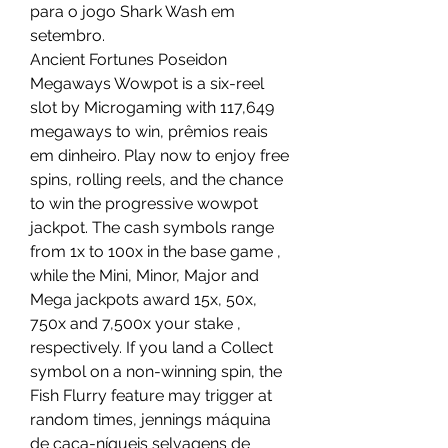
para o jogo Shark Wash em 
setembro. 
Ancient Fortunes Poseidon 
Megaways Wowpot is a six-reel 
slot by Microgaming with 117,649 
megaways to win, prêmios reais 
em dinheiro. Play now to enjoy free 
spins, rolling reels, and the chance 
to win the progressive wowpot 
jackpot. The cash symbols range 
from 1x to 100x in the base game , 
while the Mini, Minor, Major and 
Mega jackpots award 15x, 50x, 
750x and 7,500x your stake , 
respectively. If you land a Collect 
symbol on a non-winning spin, the 
Fish Flurry feature may trigger at 
random times, jennings máquina 
de caça-níqueis selvagens de 