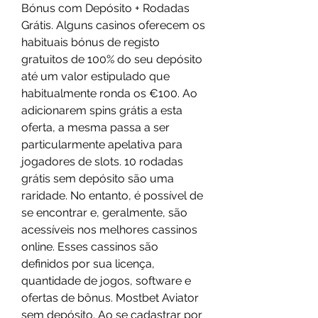
Bónus com Depósito + Rodadas 
Grátis. Alguns casinos oferecem os 
habituais bónus de registo 
gratuitos de 100% do seu depósito 
até um valor estipulado que 
habitualmente ronda os €100. Ao 
adicionarem spins grátis a esta 
oferta, a mesma passa a ser 
particularmente apelativa para 
jogadores de slots. 10 rodadas 
grátis sem depósito são uma 
raridade. No entanto, é possível de 
se encontrar e, geralmente, são 
acessíveis nos melhores cassinos 
online. Esses cassinos são 
definidos por sua licença, 
quantidade de jogos, software e 
ofertas de bônus. Mostbet Aviator 
sem depósito. Ao se cadastrar por 