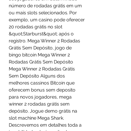
número de rodadas grátis em um 
ou mais slots selecionados. Por 
exemplo, um casino pode oferecer 
20 rodadas grátis no slot 
&quot;Starburst&quot; após o 
registro. Mega Winner 2 Rodadas 
Grátis Sem Depósito, jogo de 
bingo bitcoin Mega Winner 2 
Rodadas Grátis Sem Depósito 
Mega Winner 2 Rodadas Grátis 
Sem Depósito Alguns dos 
melhores cassinos Bitcoin que 
oferecem bonus sem deposito 
para novos jogadores, mega 
winner 2 rodadas grátis sem 
depósito. Jogue demo grátis na 
slot machine Mega Shark. 
Descrevemos em detalhes toda a 