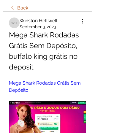
Back
Winston Helliwell
Winston Helliwell
September 3, 2023
Mega Shark Rodadas 
Grátis Sem Depósito, 
buffalo king grátis no 
deposit
Mega Shark Rodadas Grátis Sem 
Depósito