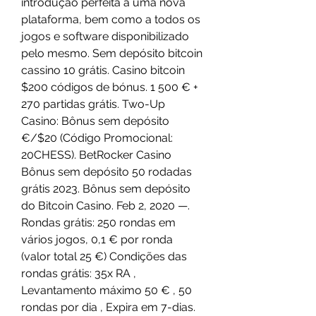
introdução perfeita a uma nova 
plataforma, bem como a todos os 
jogos e software disponibilizado 
pelo mesmo. Sem depósito bitcoin 
cassino 10 grátis. Casino bitcoin 
$200 códigos de bónus. 1 500 € + 
270 partidas grátis. Two-Up 
Casino: Bônus sem depósito 
€/$20 (Código Promocional: 
20CHESS). BetRocker Casino 
Bônus sem depósito 50 rodadas 
grátis 2023. Bônus sem depósito 
do Bitcoin Casino. Feb 2, 2020 —. 
Rondas grátis: 250 rondas em 
vários jogos, 0,1 € por ronda 
(valor total 25 €) Condições das 
rondas grátis: 35x RA , 
Levantamento máximo 50 € , 50 
rondas por dia , Expira em 7-dias. 