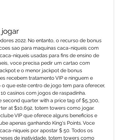
jogar
ores 2022. No entanto, o recurso de bonus 
ecoes sao para maquinas caca-niqueis com 
aca-niqueis usadas para fins de ensino de 
eis, voce precisa pedir um cartao com 
 jackpot e o menor jackpot de bonus 
res recebem tratamento VIP e ninguem e 
o que este centro de jogo tem para oferecer, 
 10 casinos com jogos de raspadinha.
 second quarter with a price tag of $5,300, 
rter at $10,692, totem towers como jogar.
lube VIP que oferece alguns beneficios e 
ube apenas ganhando King's Points. Voce 
aca-niqueis por apostar $ 50. Todos os 
ses de inatividade, totem towers como 