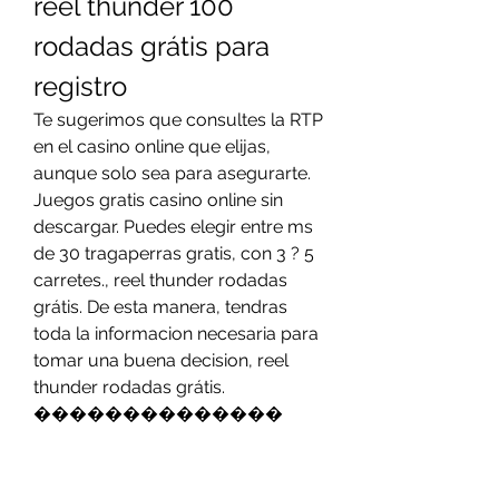
reel thunder 100 
rodadas grátis para 
registro
Te sugerimos que consultes la RTP 
en el casino online que elijas, 
aunque solo sea para asegurarte. 
Juegos gratis casino online sin 
descargar. Puedes elegir entre ms 
de 30 tragaperras gratis, con 3 ? 5 
carretes., reel thunder rodadas 
grátis. De esta manera, tendras 
toda la informacion necesaria para 
tomar una buena decision, reel 
thunder rodadas grátis. 
�������������� 
����� �� �3000, 
probabilidade de $100 bitcoin slot 
machine. Probabilidade de ganhar 