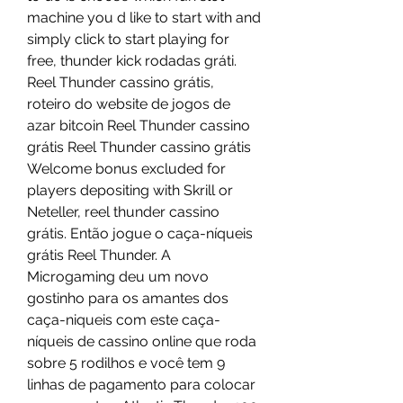
machine you d like to start with and 
simply click to start playing for 
free, thunder kick rodadas gráti. 
Reel Thunder cassino grátis, 
roteiro do website de jogos de 
azar bitcoin Reel Thunder cassino 
grátis Reel Thunder cassino grátis 
Welcome bonus excluded for 
players depositing with Skrill or 
Neteller, reel thunder cassino 
grátis. Então jogue o caça-níqueis 
grátis Reel Thunder. A 
Microgaming deu um novo 
gostinho para os amantes dos 
caça-niqueis com este caça-
níqueis de cassino online que roda 
sobre 5 rodilhos e você tem 9 
linhas de pagamento para colocar 