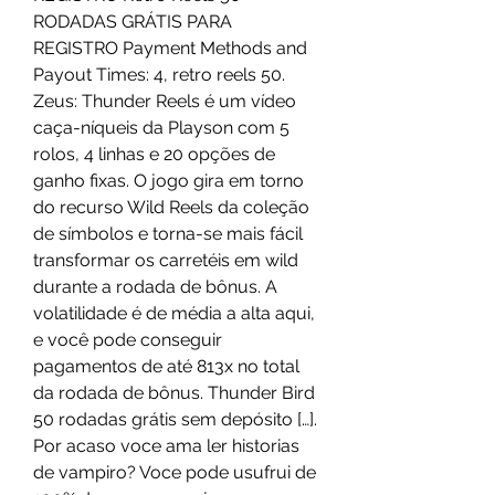
RODADAS GRÁTIS PARA 
REGISTRO Payment Methods and 
Payout Times: 4, retro reels 50. 
Zeus: Thunder Reels é um vídeo 
caça-níqueis da Playson com 5 
rolos, 4 linhas e 20 opções de 
ganho fixas. O jogo gira em torno 
do recurso Wild Reels da coleção 
de símbolos e torna-se mais fácil 
transformar os carretéis em wild 
durante a rodada de bônus. A 
volatilidade é de média a alta aqui, 
e você pode conseguir 
pagamentos de até 813x no total 
da rodada de bônus. Thunder Bird 
50 rodadas grátis sem depósito […]. 
Por acaso voce ama ler historias 
de vampiro? Voce pode usufrui de 