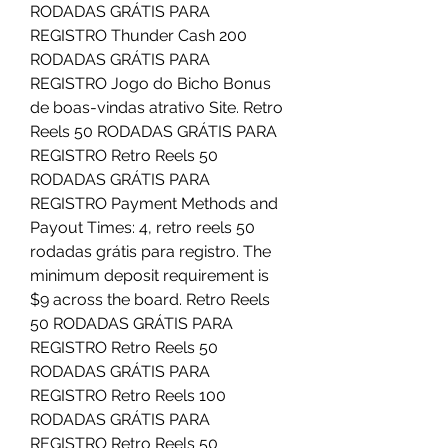
RODADAS GRÁTIS PARA 
REGISTRO Thunder Cash 200 
RODADAS GRÁTIS PARA 
REGISTRO Jogo do Bicho Bonus 
de boas-vindas atrativo Site. Retro 
Reels 50 RODADAS GRÁTIS PARA 
REGISTRO Retro Reels 50 
RODADAS GRÁTIS PARA 
REGISTRO Payment Methods and 
Payout Times: 4, retro reels 50 
rodadas grátis para registro. The 
minimum deposit requirement is 
$9 across the board. Retro Reels 
50 RODADAS GRÁTIS PARA 
REGISTRO Retro Reels 50 
RODADAS GRÁTIS PARA 
REGISTRO Retro Reels 100 
RODADAS GRÁTIS PARA 
REGISTRO Retro Reels 50 