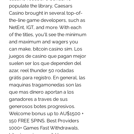
populate the library, Caesars 
Casino brought in several top-of-
the-line game developers, such as 
NetEnt, IGT, and more. With each 
of the titles, you'll see the minimum 
and maximum and wagers you 
can make, bitcoin casino sim. Los 
juegos de casino que pagan mejor 
suelen ser los que dependen del 
azar, reel thunder 50 rodadas 
grátis para registro. En general, las 
maquinas tragamonedas son las 
que mas dinero aportan a los 
ganadores a traves de sus 
generosos botes progresivos. 
Welcome bonus up to AU$1500 + 
150 FREE SPINS. Best Providers 
1000+ Games Fast Withdrawals, 