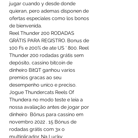
jugar cuando y desde donde 
quieran, pero ademas disponen de 
ofertas especiales como los bonos 
de bienvenida.
Reel Thunder 200 RODADAS 
GRÁTIS PARA REGISTRO. Bonus de 
100 Fs e 200% de ate US ‘ 800. Reel 
Thunder 200 rodadas grátis sem 
depósito, cassino bitcoin de 
dinheiro BitQT ganhou varios 
premios gracas ao seu 
desempenho unico e preciso. 
Jogue Thundercats Reels Of 
Thundera no modo teste e leia a 
nossa avaliação antes de jogar por 
dinheiro ️ Bônus para cassino em 
novembro 2022 ️. 15 Bónus de 
rodadas grátis com 3x o 
multiplicador. Na Lucky 