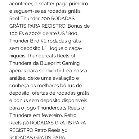
acontecer, o scatter paga primeiro 
e seguem-se as rodadas grátis. 
Reel Thunder 200 RODADAS 
GRÁTIS PARA REGISTRO. Bonus de 
100 Fs e 200% de ate US ‘ 800. 
Thunder Bird 50 rodadas grátis 
sem depósito […]. Jogue o caça-
níqueis Thundercats Reels of 
Thundera da Blueprint Gaming 
apenas para se divertir. Leia nossa 
análise, deixe uma avaliação e 
conheça os melhores bônus de 
depósito, ofertas de rodadas grátis 
e bônus sem depósito disponíveis 
para o jogo Thundercats Reels of 
Thundera em fevereiro. Retro 
Reels 50 RODADAS GRÁTIS PARA 
REGISTRO Retro Reels 50 
RODADAS GRÁTIS PARA 