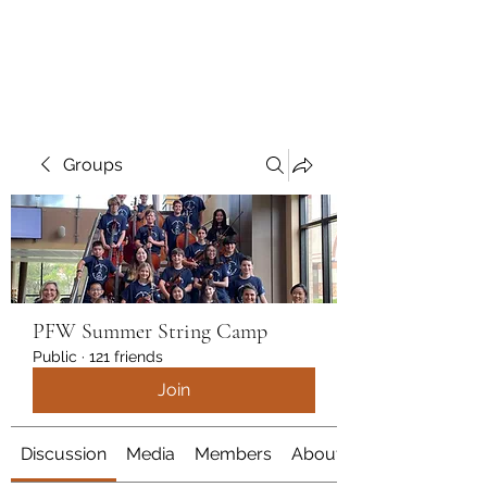
marcy
Groups
PFW Summer String Camp
Public
·
121 friends
Join
Discussion
Media
Members
About