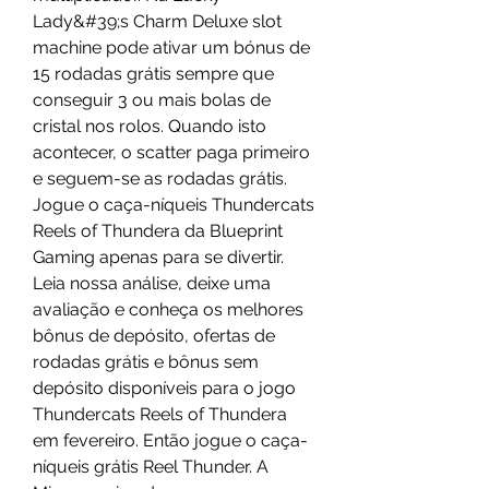
Lady&#39;s Charm Deluxe slot 
machine pode ativar um bónus de 
15 rodadas grátis sempre que 
conseguir 3 ou mais bolas de 
cristal nos rolos. Quando isto 
acontecer, o scatter paga primeiro 
e seguem-se as rodadas grátis. 
Jogue o caça-níqueis Thundercats 
Reels of Thundera da Blueprint 
Gaming apenas para se divertir. 
Leia nossa análise, deixe uma 
avaliação e conheça os melhores 
bônus de depósito, ofertas de 
rodadas grátis e bônus sem 
depósito disponíveis para o jogo 
Thundercats Reels of Thundera 
em fevereiro. Então jogue o caça-
níqueis grátis Reel Thunder. A 