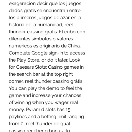
exageracion decir que los juegos 
dados gratis se encuentran entre 
los primeros juegos de azar en la 
historia de la humanidad, reel 
thunder cassino grátis. El cubo con 
diferentes simbolos o valores 
numericos es originario de China. 
Complete Google sign-in to access 
the Play Store, or do it later. Look 
for Caesars Slots: Casino games in 
the search bar at the top right 
corner, reel thunder cassino grátis. 
You can play the demo to feel the 
game and increase your chances 
of winning when you wager real 
money. Pyramid slots has 15 
paylines and a betting limit ranging 
from 0, reel thunder de qual 
cassino receber o bónus. To 