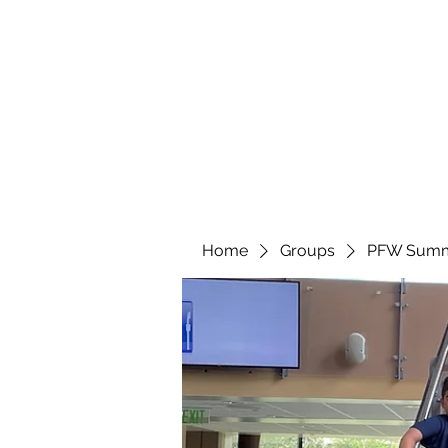
marcy
Home
Groups
PFW Summ