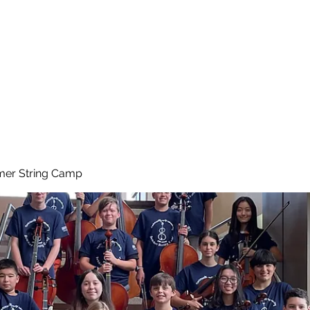
Home
About
Galle
er String Camp