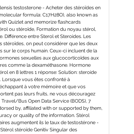
alensis testosterone - Acheter des stéroïdes en 
l (molecular formula: C17H28O), also known as 
 with Quizlet and memorize flashcards 
érol ou stéroïde, Formation du noyau stérol, 
 Différence entre Sterol et Steroides. Les 
s stéroïdes, on peut considérer que les deux 
res sur le corps humain. Ceux-ci incluent de la 
ormones sexuelles aux glucocorticoïdes aux 
ires comme la dexaméthasone. Hormone 
ol en 8 lettres 1 réponse: Solution: steroide 
. Lorsque vous êtes confronté à 
chappant à votre mémoire et que vos 
ortent pas leurs fruits, ne vous découragez 
a Travel/Bus Open Data Service (BODS), 7 
rsed by, affiliated with or supported by them, 
racy or quality of the information. Stérol 
ires augmentent ils le taux de testostérone - 
Stérol stéroïde Genitiv Singular des 