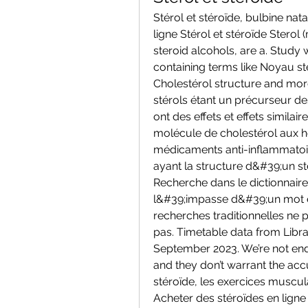
Stérol et stéroïde, bulbine nat
ligne Stérol et stéroïde Stero
steroid alcohols, are a. Study
containing terms like Noyau st
Cholestérol structure and more.
stérols étant un précurseur de
ont des effets et effets similai
molécule de cholestérol aux h
médicaments anti-inflammato
ayant la structure d&#39;un stér
Recherche dans le dictionnaire
l&#39;impasse d&#39;un mot é
recherches traditionnelles ne p
pas. Timetable data from Libr
September 2023. We’re not endo
and they don’t warrant the accu
stéroïde, les exercices muscula
Acheter des stéroïdes en ligne 