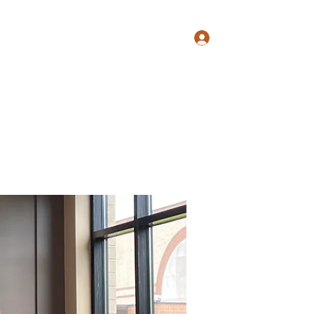
Log In
ry
Teaching
Sonnen String Quartet