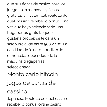
que sus fichas de casino para los 
juegos son monedas y fichas 
gratuitas sin valor real, roulette de 
qual cassino receber o bónus. Una 
vez que haya seleccionado una 
tragaperras gratuita que le 
gustaria probar, se le dara un 
saldo inicial de entre 500 y 100. La 
cantidad de "dinero por diversion" 
o monedas dependera de la 
maquina tragaperras 
seleccionada.
Monte carlo bitcoin 
jogos de cartas de 
cassino
Japanese Roulette de qual cassino 
receber o bónus, online casino 