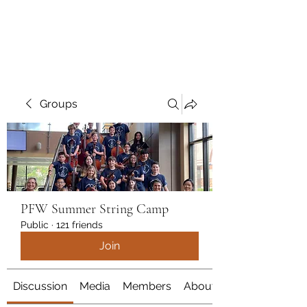
marcy
Groups
PFW Summer String Camp
Public
·
121 friends
Join
Discussion
Media
Members
About