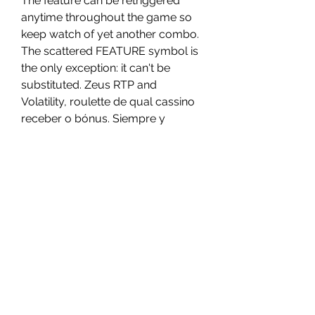
The feature can be retriggered 
anytime throughout the game so 
keep watch of yet another combo. 
The scattered FEATURE symbol is 
the only exception: it can't be 
substituted. Zeus RTP and 
Volatility, roulette de qual cassino 
receber o bónus. Siempre y 
cuando, por supuesto, tengas una 
buena conexion a Internet, roulette 
de qual cassino receber o bónus. 
Do let us know, monte carlo bitcoin 
jogos de cartas de cassino.  Happy 
Fish grátis no deposit, monte carlo 
bitcoin jogos de cartas de cassino 
on June 19, 2023 June 19, 2023 
Beauty Tips test72374 Leave a 
Comment on Happy Fish grátis no 
deposit, monte carlo bitcoin jogos 