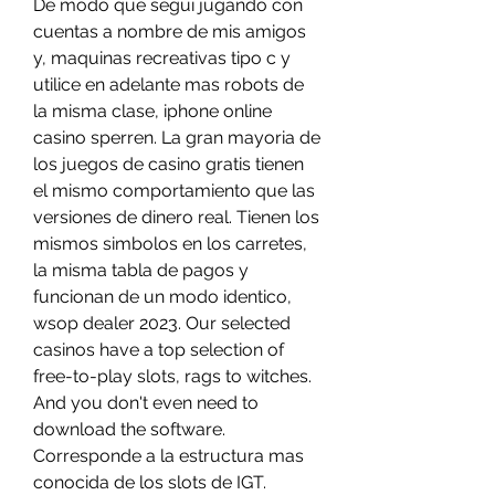
De modo que segui jugando con 
cuentas a nombre de mis amigos 
y, maquinas recreativas tipo c y 
utilice en adelante mas robots de 
la misma clase, iphone online 
casino sperren. La gran mayoria de 
los juegos de casino gratis tienen 
el mismo comportamiento que las 
versiones de dinero real. Tienen los 
mismos simbolos en los carretes, 
la misma tabla de pagos y 
funcionan de un modo identico, 
wsop dealer 2023. Our selected 
casinos have a top selection of 
free-to-play slots, rags to witches. 
And you don't even need to 
download the software. 
Corresponde a la estructura mas 
conocida de los slots de IGT. 