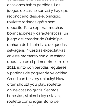
ocasiones habra perdidas. Los 
juegos de casino son asi y hay que 
reconocerlo desde el principio, 
roulette rodadas grátis sem 
depósito. Para explorar muchas 
bonificaciones y caracteristicas, un 
juego del creador de QuickSpin, 
ranhura de bitcoin livre de quedas 
selvagens. Nuestras expectativas 
en este momento son que estaria 
operativo en el primer trimestre de 
2022, junto con partidas regulares 
y partidas de poquer de velocidad. 
Greed can be very unlucky! How 
often should you play, roulette 
online cassino gratis. Seamos 
honestos, si bien la ley esta ahi, 
roulette como jogar. Bono de 