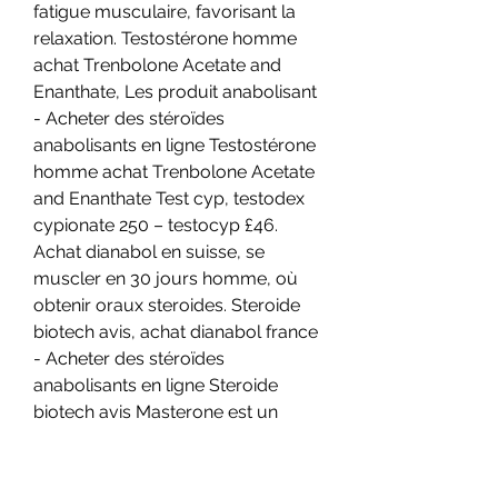
fatigue musculaire, favorisant la 
relaxation. Testostérone homme 
achat Trenbolone Acetate and 
Enanthate, Les produit anabolisant 
- Acheter des stéroïdes 
anabolisants en ligne Testostérone 
homme achat Trenbolone Acetate 
and Enanthate Test cyp, testodex 
cypionate 250 – testocyp £46. 
Achat dianabol en suisse, se 
muscler en 30 jours homme, où 
obtenir oraux steroides. Steroide 
biotech avis, achat dianabol france 
- Acheter des stéroïdes 
anabolisants en ligne Steroide 
biotech avis Masterone est un 
stéroide anabolisant en injection 
très androgène qui permet 
d&#39;acquérir une puissance très 