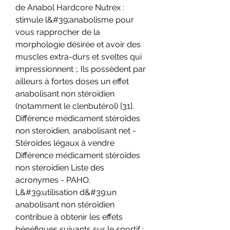
de Anabol Hardcore Nutrex : 
stimule l&#39;anabolisme pour 
vous rapprocher de la 
morphologie désirée et avoir des 
muscles extra-durs et sveltes qui 
impressionnent ;. Ils possèdent par 
ailleurs à fortes doses un effet 
anabolisant non stéroïdien 
(notamment le clenbutérol) [31]. 
Différence médicament stéroïdes 
non steroidien, anabolisant net - 
Stéroïdes légaux à vendre 
Différence médicament stéroïdes 
non steroidien Liste des 
acronymes - PAHO. 
L&#39;utilisation d&#39;un 
anabolisant non stéroïdien 
contribue à obtenir les effets 
bénéfiques suivants sur le sportif : 