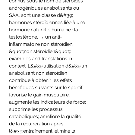
connus sous le nom de stéroïdes 
androgéniques anabolisants ou 
SAA, sont une classe d&#39; 
hormones stéroïdiennes liée à une 
hormone naturelle humaine : la 
testostérone. → un anti-
inflammatoire non stéroïdien. 
&quot;non stéroïdien&quot;: 
examples and translations in 
context. L&#39;utilisation d&#39;un 
anabolisant non stéroïdien 
contribue à obtenir les effets 
bénéfiques suivants sur le sportif : 
favorise le gain musculaire; 
augmente les indicateurs de force; 
supprime les processus 
cataboliques; améliore la qualité 
de la récupération après 
l&#39;entraînement; élimine la 