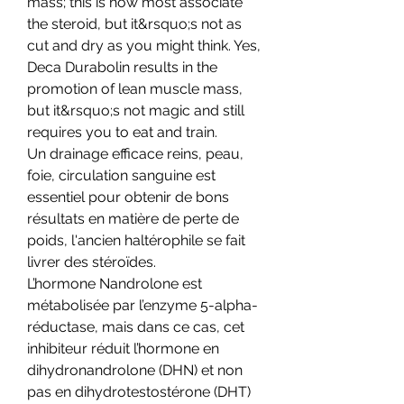
mass; this is how most associate 
the steroid, but it&rsquo;s not as 
cut and dry as you might think. Yes, 
Deca Durabolin results in the 
promotion of lean muscle mass, 
but it&rsquo;s not magic and still 
requires you to eat and train.
Un drainage efficace reins, peau, 
foie, circulation sanguine est 
essentiel pour obtenir de bons 
résultats en matière de perte de 
poids, l'ancien haltérophile se fait 
livrer des stéroïdes.
L’hormone Nandrolone est 
métabolisée par l’enzyme 5-alpha-
réductase, mais dans ce cas, cet 
inhibiteur réduit l’hormone en 
dihydronandrolone (DHN) et non 
pas en dihydrotestostérone (DHT) 