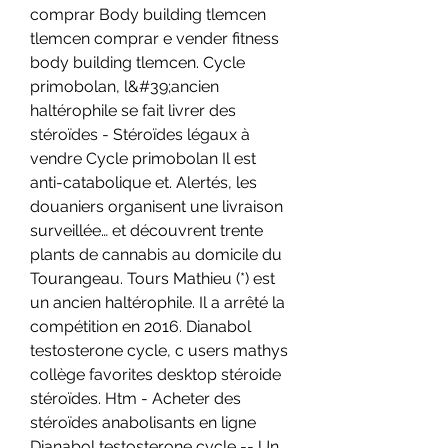
comprar Body building tlemcen 
tlemcen comprar e vender fitness 
body building tlemcen. Cycle 
primobolan, l&#39;ancien 
haltérophile se fait livrer des 
stéroïdes - Stéroïdes légaux à 
vendre Cycle primobolan Il est 
anti-catabolique et. Alertés, les 
douaniers organisent une livraison 
surveillée… et découvrent trente 
plants de cannabis au domicile du 
Tourangeau. Tours Mathieu (*) est 
un ancien haltérophile. Il a arrêté la 
compétition en 2016. Dianabol 
testosterone cycle, c users mathys 
collège favorites desktop stéroide 
stéroïdes. Htm - Acheter des 
stéroïdes anabolisants en ligne 
Dianabol testosterone cycle -- Un 