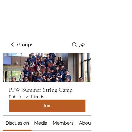
marcy
Groups
PFW Summer String Camp
Public
·
121 friends
Join
Discussion
Media
Members
About