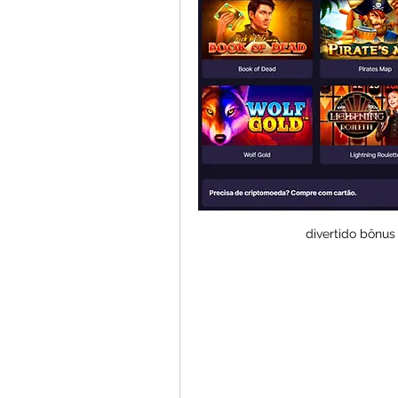
divertido bônus