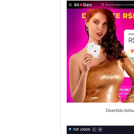
Divertido bônu