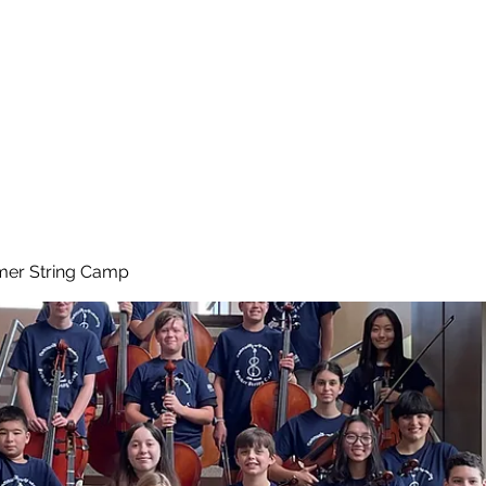
Home
About
Galle
er String Camp