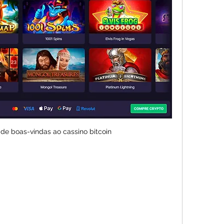
 de boas-vindas ao cassino bitcoin