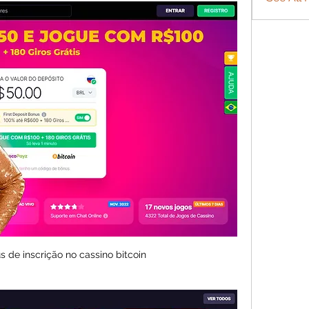
s de inscrição no cassino bitcoin