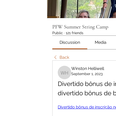
PFW Summer String Camp
Public
·
121 friends
Discussion
Media
Back
Winston Helliwell
September 1, 2023
Winston Helliwell
Divertido bônus de in
divertido bônus de b
Divertido bônus de inscrição n