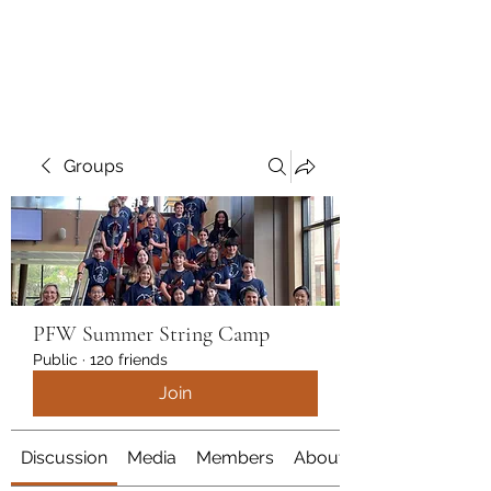
marcy
Groups
PFW Summer String Camp
Public
·
120 friends
Join
Discussion
Media
Members
About