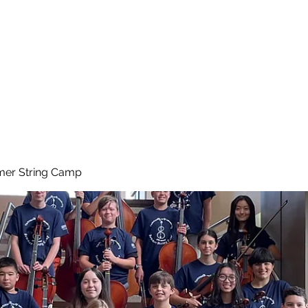
Home
About
Galle
er String Camp