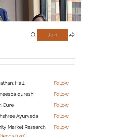
Join
athan. Hall.
Follow
eesba qureshi
Follow
n Cure
Follow
hshree Ayurveda
Follow
inity Market Research
Follow
Friends (120)