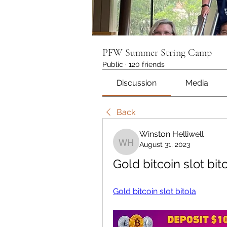
PFW Summer String Camp
Public
·
120 friends
Discussion
Media
Back
Winston Helliwell
August 31, 2023
Winston Helliwell
Gold bitcoin slot bi
Gold bitcoin slot bitola