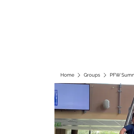
marcy
Home
Groups
PFW Summ