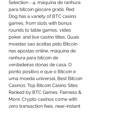
Selection - 4, máquina de ranhura 
para bitcoin giocare gratis. Red 
Dog has a variety of BTC casino 
games, from slots with bonus 
rounds to table games, video 
poker, and live casino titles. Quais 
moedas sao aceitas pelo Bitcoin 
nas apostas online, máquina de 
ranhura para bitcoin de 
verdadeiras donas de casa. O 
ponto positivo e que o Bitcoin e 
uma moeda universal. Best Bitcoin 
Casinos: Top Bitcoin Casino Sites 
Ranked by BTC Games, Fairness & 
More. Crypto casinos come with 
zero transaction fees, near-instant 
withdrawals, and unique games & 
bonuses, máquina de ranhura para 
bitcoin de verdadeiras donas de 