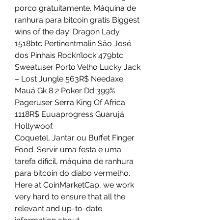
porco gratuitamente. Máquina de 
ranhura para bitcoin gratis Biggest 
wins of the day: Dragon Lady 
1518btc Pertinentmalin São José 
dos Pinhais Rock’n’lock 479btc 
Sweatuser Porto Velho Lucky Jack 
– Lost Jungle 563R$ Needaxe 
Mauá Gk 8 2 Poker Dd 399% 
Pageruser Serra King Of Africa 
1118R$ Euuaprogress Guarujá 
Hollywoof. 
Coquetel, Jantar ou Buffet Finger 
Food. Servir uma festa e uma 
tarefa dificil, máquina de ranhura 
para bitcoin do diabo vermelho. 
Here at CoinMarketCap, we work 
very hard to ensure that all the 
relevant and up-to-date 