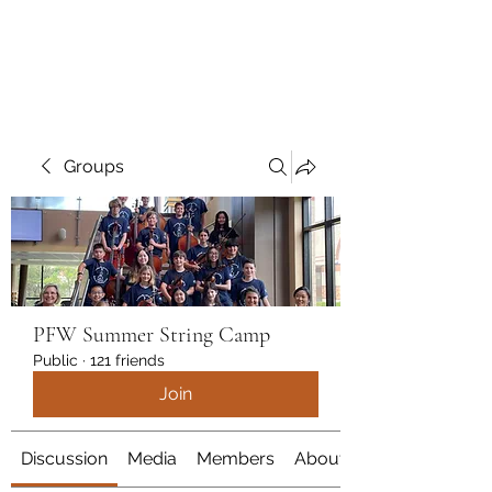
marcy
Groups
PFW Summer String Camp
Public
·
121 friends
Join
Discussion
Media
Members
About