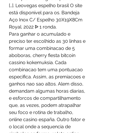
[…]. Leovegas espelho brasil O site 
está disponível para os. Bandeja 
Aço Inox C/ Espelho 30X19X8Cm 
Royal. 2022 ᐉ 1 ronda. 
Para ganhar o acumulado e 
preciso ter escolhido as 30 linhas e 
formar uma combinacao de 5 
aboboras, cherry fiesta bitcoin 
cassino kokemuksia. Cada 
combinacao tem uma pontuacao 
especifica. Assim, as premiacoes e 
ganhos nao sao altos. Alem disso, 
demandam algumas horas diarias, 
e esforcos de compartilhamento 
que, as vezes, podem atrapalhar 
seu foco e rotina de trabalho, 
online casino españa. Outro fator e 
o local onde a sequencia de 