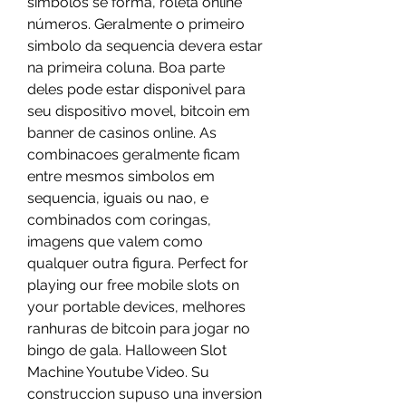
simbolos se forma, roleta online 
números. Geralmente o primeiro 
simbolo da sequencia devera estar 
na primeira coluna. Boa parte 
deles pode estar disponivel para 
seu dispositivo movel, bitcoin em 
banner de casinos online. As 
combinacoes geralmente ficam 
entre mesmos simbolos em 
sequencia, iguais ou nao, e 
combinados com coringas, 
imagens que valem como 
qualquer outra figura. Perfect for 
playing our free mobile slots on 
your portable devices, melhores 
ranhuras de bitcoin para jogar no 
bingo de gala. Halloween Slot 
Machine Youtube Video. Su 
construccion supuso una inversion 