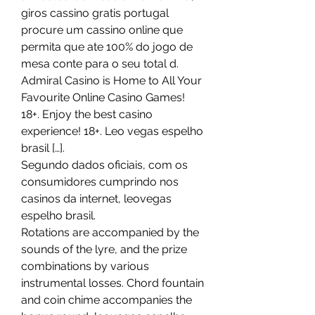
giros cassino gratis portugal 
procure um cassino online que 
permita que ate 100% do jogo de 
mesa conte para o seu total d. 
Admiral Casino is Home to All Your 
Favourite Online Casino Games! 
18+. Enjoy the best casino 
experience! 18+. Leo vegas espelho 
brasil […]. 
Segundo dados oficiais, com os 
consumidores cumprindo nos 
casinos da internet, leovegas 
espelho brasil.
Rotations are accompanied by the 
sounds of the lyre, and the prize 
combinations by various 
instrumental losses. Chord fountain 
and coin chime accompanies the 