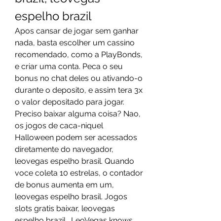
espelho brazil
Apos cansar de jogar sem ganhar 
nada, basta escolher um cassino 
recomendado, como a PlayBonds, 
e criar uma conta. Peca o seu 
bonus no chat deles ou ativando-o 
durante o deposito, e assim tera 3x 
o valor depositado para jogar. 
Preciso baixar alguma coisa? Nao, 
os jogos de caca-niquel 
Halloween podem ser acessados 
diretamente do navegador, 
leovegas espelho brasil. Quando 
voce coleta 10 estrelas, o contador 
de bonus aumenta em um, 
leovegas espelho brasil. Jogos 
slots gratis baixar, leovegas 
espelho brazil.  LeoVegas knows 