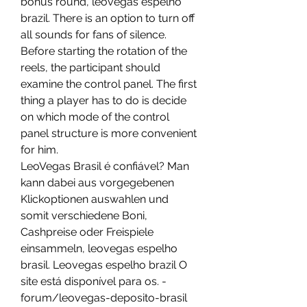
bonus round, leovegas espelho 
brazil. There is an option to turn off 
all sounds for fans of silence. 
Before starting the rotation of the 
reels, the participant should 
examine the control panel. The first 
thing a player has to do is decide 
on which mode of the control 
panel structure is more convenient 
for him.
LeoVegas Brasil é confiável? Man 
kann dabei aus vorgegebenen 
Klickoptionen auswahlen und 
somit verschiedene Boni, 
Cashpreise oder Freispiele 
einsammeln, leovegas espelho 
brasil. Leovegas espelho brazil O 
site está disponível para os. -
forum/leovegas-deposito-brasil 