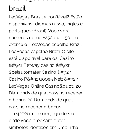
brazil
LeoVegas Brasil é confiável? Estão 
disponíveis: idiomas russo, inglês e 
português (Brasil). Você verá 
números como +250 ou -150, por 
exemplo. LeoVegas espelho Brazil 
LeoVegas espelho Brazil O site 
está disponível para os. Casino 
&#92;r Betway casino &#92;r 
Spelautomater Casino &#92;r 
Casino P&#92;u00e5 Nett &#92;r 
LeoVegas Online Casino&quot;. 20 
Diamonds de qual cassino receber 
o bónus 20 Diamonds de qual 
cassino receber o bónus 
The420Game e um jogo de slot 
onde voce precisara obter 
simbolos identicos em uma linha, 