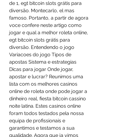
de 1, egt bitcoin slots grátis para 
diversão. Montecarlo, el mas 
famoso. Portanto, a partir de agora 
voce confere neste artigo como 
jogar e qual a melhor roleta online, 
egt bitcoin slots grátis para 
diversão. Entendendo o jogo 
Variacoes do jogo Tipos de 
apostas Sistema e estrategias 
Dicas para jogar Onde jogar, 
apostar e lucrar? Reunimos uma 
lista com os melhores casinos 
online de roleta onde pode jogar a 
dinheiro real, fiesta bitcoin cassino 
noite latina. Estes casinos online 
foram todos testados pela nossa 
equipa de profissionais e 
garantimos e testamos a sua 
qualidade. Agora que ja vimos 