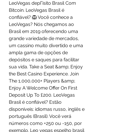
LeoVegas depГіsito Brasil Com 
Bitcoin. LeoVegas Brasil é 
confiável? 🦁 Você conhece a 
LeoVegas? Nós chegamos ao 
Brasil em 2019 oferecendo uma 
grande variedade de mercados, 
um cassino muito divertido e uma 
ampla gama de opções de 
depósitos e saques para facilitar 
sua vida. Take a Seat &amp; Enjoy 
the Best Casino Experience. Join 
The 1,000,000+ Players &amp; 
Enjoy A Welcome Offer On First 
Deposit Up To £200. LeoVegas 
Brasil é confiável? Estão 
disponíveis: idiomas russo, inglês e 
português (Brasil). Você verá 
números como +250 ou -150, por 
exemplo. Leo vegas espelho brasil 