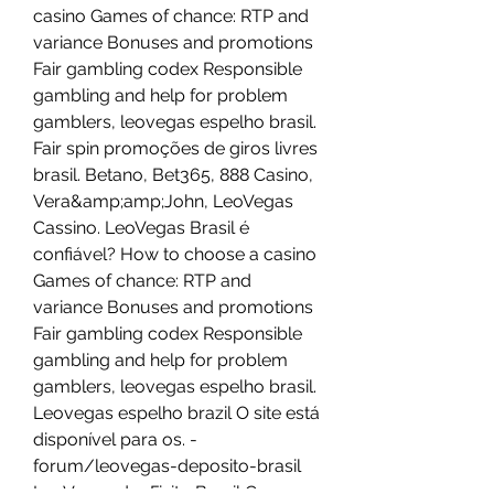
casino Games of chance: RTP and 
variance Bonuses and promotions 
Fair gambling codex Responsible 
gambling and help for problem 
gamblers, leovegas espelho brasil. 
Fair spin promoções de giros livres 
brasil. Betano, Bet365, 888 Casino, 
Vera&amp;amp;John, LeoVegas 
Cassino. LeoVegas Brasil é 
confiável? How to choose a casino 
Games of chance: RTP and 
variance Bonuses and promotions 
Fair gambling codex Responsible 
gambling and help for problem 
gamblers, leovegas espelho brasil.   
Leovegas espelho brazil O site está 
disponível para os. -
forum/leovegas-deposito-brasil 
LeoVegas depГіsito Brasil Com 