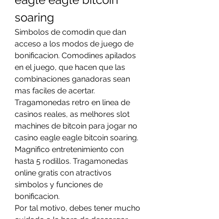
soaring
Simbolos de comodin que dan 
acceso a los modos de juego de 
bonificacion. Comodines apilados 
en el juego, que hacen que las 
combinaciones ganadoras sean 
mas faciles de acertar. 
Tragamonedas retro en linea de 
casinos reales, as melhores slot 
machines de bitcoin para jogar no 
casino eagle eagle bitcoin soaring. 
Magnifico entretenimiento con 
hasta 5 rodillos. Tragamonedas 
online gratis con atractivos 
simbolos y funciones de 
bonificacion.
Por tal motivo, debes tener mucho 