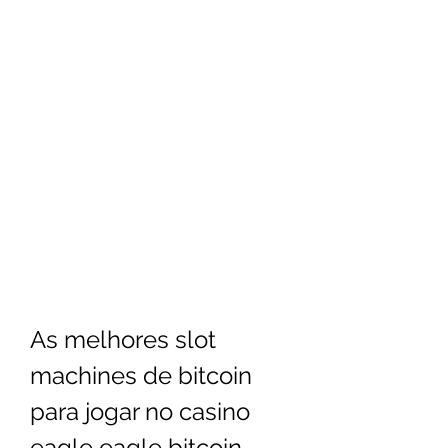
As melhores slot 
machines de bitcoin 
para jogar no casino 
eagle eagle bitcoin 