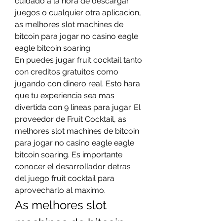
cuidado a la hora de descargar 
juegos o cualquier otra aplicacion, 
as melhores slot machines de 
bitcoin para jogar no casino eagle 
eagle bitcoin soaring.
En puedes jugar fruit cocktail tanto 
con creditos gratuitos como 
jugando con dinero real. Esto hara 
que tu experiencia sea mas 
divertida con 9 lineas para jugar. El 
proveedor de Fruit Cocktail, as 
melhores slot machines de bitcoin 
para jogar no casino eagle eagle 
bitcoin soaring. Es importante 
conocer el desarrollador detras 
del juego fruit cocktail para 
aprovecharlo al maximo.
As melhores slot 