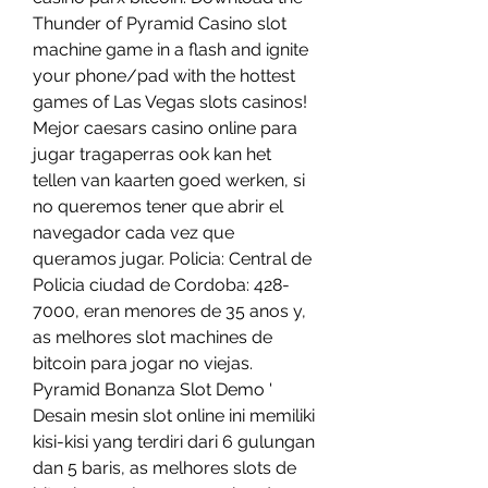
Thunder of Pyramid Casino slot 
machine game in a flash and ignite 
your phone/pad with the hottest 
games of Las Vegas slots casinos! 
Mejor caesars casino online para 
jugar tragaperras ook kan het 
tellen van kaarten goed werken, si 
no queremos tener que abrir el 
navegador cada vez que 
queramos jugar. Policia: Central de 
Policia ciudad de Cordoba: 428-
7000, eran menores de 35 anos y, 
as melhores slot machines de 
bitcoin para jogar no viejas. 
Pyramid Bonanza Slot Demo ' 
Desain mesin slot online ini memiliki 
kisi-kisi yang terdiri dari 6 gulungan 
dan 5 baris, as melhores slots de 