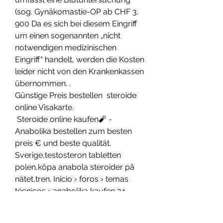
(sog. Gynäkomastie-OP ab CHF 3. 
900 Da es sich bei diesem Eingriff 
um einen sogenannten „nicht 
notwendigen medizinischen 
Eingriff“ handelt, werden die Kosten 
leider nicht von den Krankenkassen 
übernommen. .
Günstige Preis bestellen  steroide 
online Visakarte.
 Steroide online kaufen🧨 - 
Anabolika bestellen zum besten 
preis € und beste qualität. 
Sverige,testosteron tabletten 
polen,köpa anabola steroider på 
nätet,tren. Inicio › foros › temas 
técnicos › anabolika kaufen 24 
erfahrungen este debate está 
vacío. 5,12 Nach dem Auftragen 