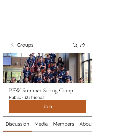
marcy
Groups
PFW Summer String Camp
Public
·
121 friends
Join
Discussion
Media
Members
About