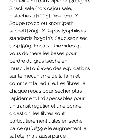
bouteille ou dans ziplock. [300g] 1X 
Snack salé (noix cajou salé, 
pistaches…) [100g] Diner (x1) 1X 
Soupe royco ou knorr (petit 
sachet) [20g] 1X Repas lyophilisés 
standards [125g] 1X Saucisson sec 
(1/4) [50g] Encats. Une vidéo qui 
vous donnera les bases pour 
perdre du gras (sèche en 
musculation) avec des explications 
sur le mécanisme de la faim et 
comment la réduire. Les fibres : à 
chaque repas pour sécher plus 
rapidement. Indispensables pour 
un transit régulier et une bonne 
digestion, les fibres sont 
particulièrement utiles en sèche 
parce qu&#39;elle augmentent la 
satiété, mais aussi parce 