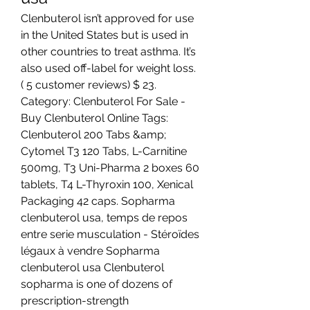
Clenbuterol isn’t approved for use 
in the United States but is used in 
other countries to treat asthma. It’s 
also used off-label for weight loss. 
( 5 customer reviews) $ 23. 
Category: Clenbuterol For Sale - 
Buy Clenbuterol Online Tags: 
Clenbuterol 200 Tabs &amp; 
Cytomel T3 120 Tabs, L-Carnitine 
500mg, T3 Uni-Pharma 2 boxes 60 
tablets, T4 L-Thyroxin 100, Xenical 
Packaging 42 caps. Sopharma 
clenbuterol usa, temps de repos 
entre serie musculation - Stéroïdes 
légaux à vendre Sopharma 
clenbuterol usa Clenbuterol 
sopharma is one of dozens of 
prescription-strength 