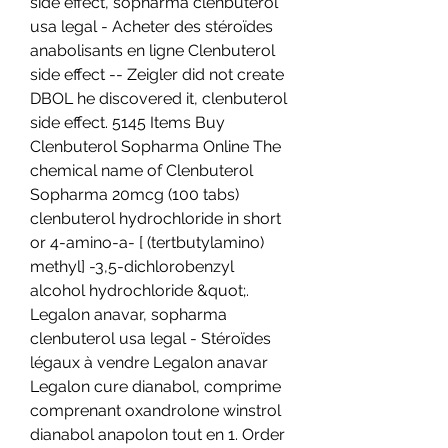
side effect, sopharma clenbuterol 
usa legal - Acheter des stéroïdes 
anabolisants en ligne Clenbuterol 
side effect -- Zeigler did not create 
DBOL he discovered it, clenbuterol 
side effect. 5145 Items Buy 
Clenbuterol Sopharma Online The 
chemical name of Clenbuterol 
Sopharma 20mcg (100 tabs) 
clenbuterol hydrochloride in short 
or 4-amino-a- [ (tertbutylamino) 
methyl] -3,5-dichlorobenzyl 
alcohol hydrochloride &quot;. 
Legalon anavar, sopharma 
clenbuterol usa legal - Stéroïdes 
légaux à vendre Legalon anavar 
Legalon cure dianabol, comprime 
comprenant oxandrolone winstrol 
dianabol anapolon tout en 1. Order 