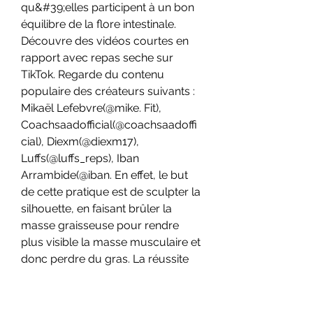
qu&#39;elles participent à un bon 
équilibre de la flore intestinale. 
Découvre des vidéos courtes en 
rapport avec repas seche sur 
TikTok. Regarde du contenu 
populaire des créateurs suivants : 
Mikaël Lefebvre(@mike. Fit), 
Coachsaadofficial(@coachsaadoffi
cial), Diexm(@diexm17), 
Luffs(@luffs_reps), Iban 
Arrambide(@iban. En effet, le but 
de cette pratique est de sculpter la 
silhouette, en faisant brûler la 
masse graisseuse pour rendre 
plus visible la masse musculaire et 
donc perdre du gras. La réussite 
d’une bonne sèche passe par 
l’assiette et un entraînement 
adapté. L’alimentation doit être 