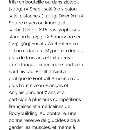
frits) en bouteille ou dans ziplock. 
[300g] 1X Snack salé (noix cajou 
salé, pistaches…) [100g] Diner (x1) 1X 
Soupe royco ou knorr (petit 
sachet) [20g] 1X Repas lyophilisés 
standards [125g] 1X Saucisson sec 
(1/4) [50g] Encats. Axel Falempin 
est un rédacteur Myprotein depuis 
plus de trois ans et fait preuve 
d’une longue expérience sportive à 
haut niveau. En effet Axel a 
pratiqué le Football Américain au 
plus haut niveau Français et 
Anglais pendant 7 ans et a 
participé à plusieurs compétitions 
Françaises et américaines de 
Bodybuilding. Au contraire, une 
bonne réserve de glucides aide à 
garder les muscles, et même à 