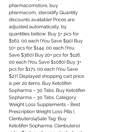
pharmacomstore, buy 
pharmacom, steroidify Quantity 
discounts available! Prices are 
adjusted automatically, by 
quantities bellow: Buy 5+ pcs for 
$162. 00 each (You Save $90) Buy 
10+ pcs for $144. 00 each (You 
Save $360) Buy 20+ pcs for $126. 
00 each (You Save $1080) Buy 3+ 
pcs for $171. 00 each (You Save 
$27) Displayed shopping cart price 
is per 20 items. Buy Ketotifen 
Sopharma – 30 Tabs. Buy Ketotifen 
Sopharma – 30 Tabs. Category: 
Weight Loss Supplements - Best 
Prescription Weight Loss Pills | 
Clenbuterol4Sale Tag: Buy 
Ketotifen Sopharma. Clenbuterol 