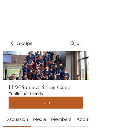
marcy
Groups
PFW Summer String Camp
Public
·
121 friends
Join
Discussion
Media
Members
About