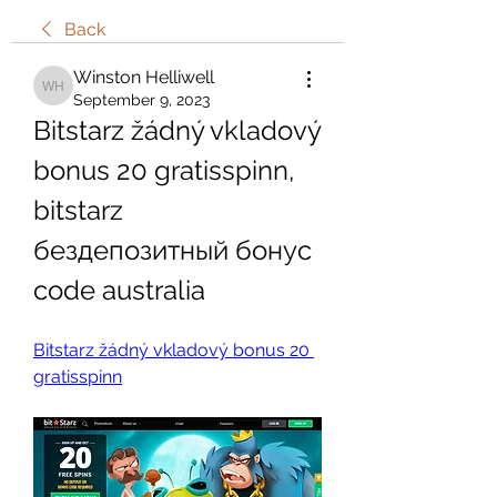
Back
Winston Helliwell
Winston Helliwell
September 9, 2023
Bitstarz žádný vkladový 
bonus 20 gratisspinn, 
bitstarz 
бездепозитный бонус 
code australia
Bitstarz žádný vkladový bonus 20 
gratisspinn