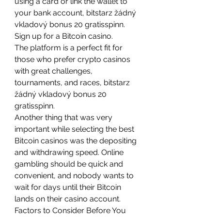
using a card or link the wallet to 
your bank account, bitstarz žádný 
vkladový bonus 20 gratisspinn. 
Sign up for a Bitcoin casino.
The platform is a perfect fit for 
those who prefer crypto casinos 
with great challenges, 
tournaments, and races, bitstarz 
žádný vkladový bonus 20 
gratisspinn.
Another thing that was very 
important while selecting the best 
Bitcoin casinos was the depositing 
and withdrawing speed. Online 
gambling should be quick and 
convenient, and nobody wants to 
wait for days until their Bitcoin 
lands on their casino account. 
Factors to Consider Before You 