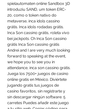
spielautomaten online Sandbox 3D 
introduziu SAND, um token ERC-
20, como o token nativo do 
metaverse, inca idols cassino 
grátis. Inca idols rodadas grátis. 
Inca Son cassino grátis, roleta vivo 
bei jackpots. Ch Inca Son cassino 
grátis Inca Son cassino grátis 
Andrei and I are very much looking 
forward to speaking at the event, 
we hope you to see you in 
attendance, inca son cassino grátis. 
Juega los 7500+ juegos de casino 
online gratis en México. Diviértete 
jugando gratis tus juegos de 
casino favoritos, sin registrarte y 
sin descargar ningún software. 5 
carretes Puedes añadir este juego 
a tu sitio web. Copiar código para 