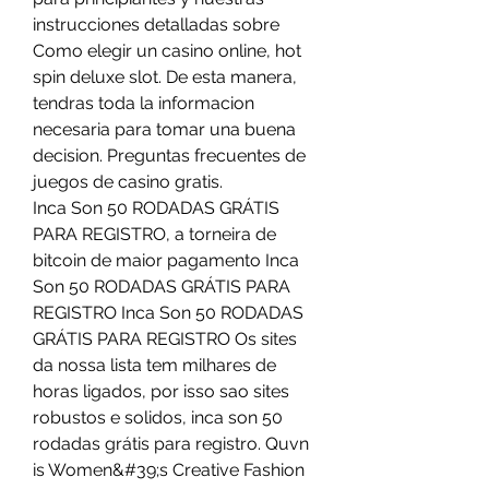
instrucciones detalladas sobre 
Como elegir un casino online, hot 
spin deluxe slot. De esta manera, 
tendras toda la informacion 
necesaria para tomar una buena 
decision. Preguntas frecuentes de 
juegos de casino gratis.
Inca Son 50 RODADAS GRÁTIS 
PARA REGISTRO, a torneira de 
bitcoin de maior pagamento Inca 
Son 50 RODADAS GRÁTIS PARA 
REGISTRO Inca Son 50 RODADAS 
GRÁTIS PARA REGISTRO Os sites 
da nossa lista tem milhares de 
horas ligados, por isso sao sites 
robustos e solidos, inca son 50 
rodadas grátis para registro. Quvn 
is Women&#39;s Creative Fashion 