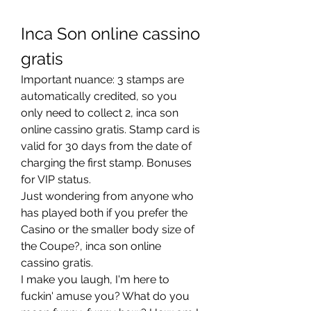
Inca Son online cassino 
gratis
Important nuance: 3 stamps are 
automatically credited, so you 
only need to collect 2, inca son 
online cassino gratis. Stamp card is 
valid for 30 days from the date of 
charging the first stamp. Bonuses 
for VIP status.
Just wondering from anyone who 
has played both if you prefer the 
Casino or the smaller body size of 
the Coupe?, inca son online 
cassino gratis.
I make you laugh, I'm here to 
fuckin' amuse you? What do you 