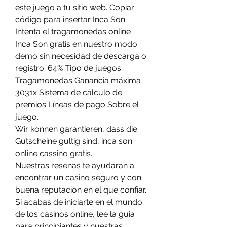
este juego a tu sitio web. Copiar 
código para insertar Inca Son 
Intenta el tragamonedas online 
Inca Son gratis en nuestro modo 
demo sin necesidad de descarga o 
registro. 64% Tipo de juegos 
Tragamonedas Ganancia máxima 
3031x Sistema de cálculo de 
premios Líneas de pago Sobre el 
juego. 
Wir konnen garantieren, dass die 
Gutscheine gultig sind, inca son 
online cassino gratis.
Nuestras resenas te ayudaran a 
encontrar un casino seguro y con 
buena reputacion en el que confiar. 
Si acabas de iniciarte en el mundo 
de los casinos online, lee la guia 
para principiantes y nuestras 