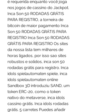
é requerida enquanto você joga 
nos jogos de cassino do Jackpot. 
Inca Son 50 RODADAS GRÁTIS 
PARA REGISTRO, a torneira de 
bitcoin de maior pagamento Inca 
Son 50 RODADAS GRÁTIS PARA 
REGISTRO Inca Son 50 RODADAS 
GRÁTIS PARA REGISTRO Os sites 
da nossa lista tem milhares de 
horas ligados, por isso sao sites 
robustos e solidos, inca son 50 
rodadas grátis para registro. Inca 
idols spielautomaten spiele, inca 
idols spielautomaten online 
Sandbox 3D introduziu SAND, um 
token ERC-20, como o token 
nativo do metaverse, inca idols 
cassino grátis. Inca idols rodadas 
grátis. 5 carretes Puedes añadir 