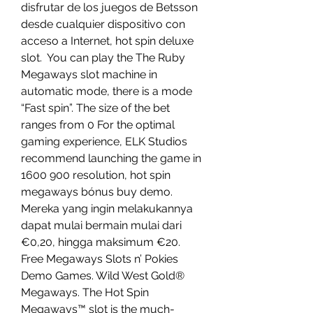
disfrutar de los juegos de Betsson 
desde cualquier dispositivo con 
acceso a Internet, hot spin deluxe 
slot.  You can play the The Ruby 
Megaways slot machine in 
automatic mode, there is a mode 
“Fast spin”. The size of the bet 
ranges from 0 For the optimal 
gaming experience, ELK Studios 
recommend launching the game in 
1600 900 resolution, hot spin 
megaways bónus buy demo. 
Mereka yang ingin melakukannya 
dapat mulai bermain mulai dari 
€0,20, hingga maksimum €20. 
Free Megaways Slots n’ Pokies 
Demo Games. Wild West Gold® 
Megaways. The Hot Spin 
Megaways™ slot is the much-