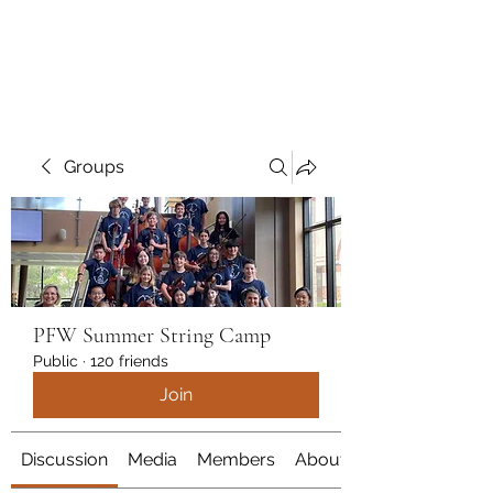
marcy
Groups
PFW Summer String Camp
Public
·
120 friends
Join
Discussion
Media
Members
About