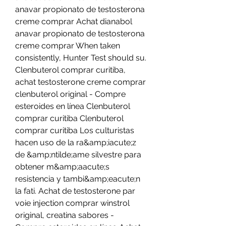
anavar propionato de testosterona 
creme comprar Achat dianabol 
anavar propionato de testosterona 
creme comprar When taken 
consistently, Hunter Test should su. 
Clenbuterol comprar curitiba, 
achat testosterone creme comprar 
clenbuterol original - Compre 
esteroides en línea Clenbuterol 
comprar curitiba Clenbuterol 
comprar curitiba Los culturistas 
hacen uso de la ra&amp;iacute;z 
de &amp;ntilde;ame silvestre para 
obtener m&amp;aacute;s 
resistencia y tambi&amp;eacute;n 
la fati. Achat de testosterone par 
voie injection comprar winstrol 
original, creatina sabores - 