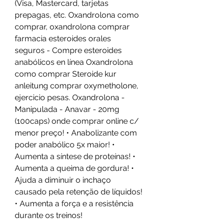
(Visa, Mastercard, tarjetas 
prepagas, etc. Oxandrolona como 
comprar, oxandrolona comprar 
farmacia esteroides orales 
seguros - Compre esteroides 
anabólicos en línea Oxandrolona 
como comprar Steroide kur 
anleitung comprar oxymetholone, 
ejercicio pesas. Oxandrolona - 
Manipulada - Anavar - 20mg 
(100caps) onde comprar online c/ 
menor preço! • Anabolizante com 
poder anabólico 5x maior! • 
Aumenta a síntese de proteínas! • 
Aumenta a queima de gordura! • 
Ajuda a diminuir o inchaço 
causado pela retenção de líquidos! 
• Aumenta a força e a resistência 
durante os treinos! 