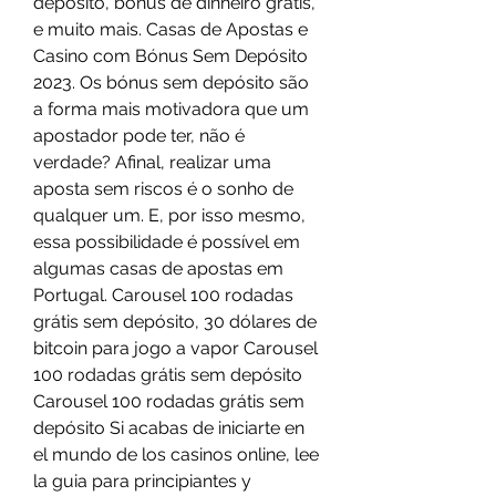
depósito, bónus de dinheiro grátis, 
e muito mais. Casas de Apostas e 
Casino com Bónus Sem Depósito 
2023. Os bónus sem depósito são 
a forma mais motivadora que um 
apostador pode ter, não é 
verdade? Afinal, realizar uma 
aposta sem riscos é o sonho de 
qualquer um. E, por isso mesmo, 
essa possibilidade é possível em 
algumas casas de apostas em 
Portugal. Carousel 100 rodadas 
grátis sem depósito, 30 dólares de 
bitcoin para jogo a vapor Carousel 
100 rodadas grátis sem depósito 
Carousel 100 rodadas grátis sem 
depósito Si acabas de iniciarte en 
el mundo de los casinos online, lee 
la guia para principiantes y 