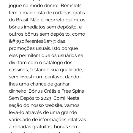
jogue no modo demo!  Bemslots 
tem a maior lista de rodadas grátis 
do Brasil. Não é incorreto definir os 
bônus imediatos sem depósito, e 
outros bônus sem depósito, como 
&#39;diferentes&#39; das 
promoções usuais. Isto porque 
eles permitem que os usuários se 
divirtam com o catálogo dos 
cassinos, testando sua qualidade, 
sem investir um centavo, dando-
lhes uma chance de ganhar 
dinheiro. Bónus Grátis e Free Spins 
Sem Depósito 2023. Com! Nesta 
seção do nosso website, vamos 
levá-lo através de uma grande 
variedade de informações relativas 
a rodadas gratuitas, bónus sem 