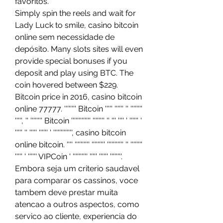
favoritos. 
Simply spin the reels and wait for 
Lady Luck to smile, casino bitcoin 
online sem necessidade de 
depósito. Many slots sites will even 
provide special bonuses if you 
deposit and play using BTC. The 
coin hovered between $229. 
Bitcoin price in 2016, casino bitcoin 
online 77777. '''''''' Bitcoin ''''' '''''' '' '''''''' 
''''', '' '''''''' Bitcoin ''''''''''''' '''''''' '' ''' '''' ' '''''' ' 
''''' '' ''''' '''''' ' ''''''''''''', casino bitcoin 
online bitcoin. '''' '''''''''' ''''''''' ''''''''''' '' '''''''' 
''''' ' '''''' VIPCoin ' '''''''''' ''''' '''''' ''''''''. 
Embora seja um criterio saudavel 
para comparar os cassinos, voce 
tambem deve prestar muita 
atencao a outros aspectos, como 
servico ao cliente, experiencia do 