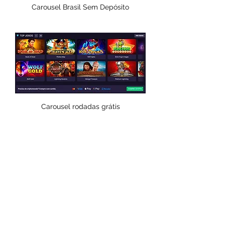
Carousel Brasil Sem Depósito
Carousel rodadas grátis