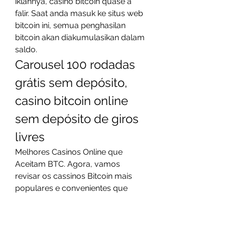
iklannya, casino bitcoin quase a 
falir. Saat anda masuk ke situs web 
bitcoin ini, semua penghasilan 
bitcoin akan diakumulasikan dalam 
saldo.
Carousel 100 rodadas 
grátis sem depósito, 
casino bitcoin online 
sem depósito de giros 
livres
Melhores Casinos Online que 
Aceitam BTC. Agora, vamos 
revisar os cassinos Bitcoin mais 
populares e convenientes que 
oferecem as melhores condicoes 
para o jogo. BitStarz foi 
estabelecido em 2014 e contem 