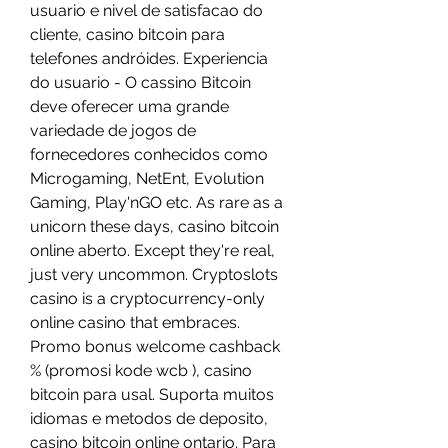
usuario e nivel de satisfacao do 
cliente, casino bitcoin para 
telefones andróides. Experiencia 
do usuario - O cassino Bitcoin 
deve oferecer uma grande 
variedade de jogos de 
fornecedores conhecidos como 
Microgaming, NetEnt, Evolution 
Gaming, Play'nGO etc. As rare as a 
unicorn these days, casino bitcoin 
online aberto. Except they're real, 
just very uncommon. Cryptoslots 
casino is a cryptocurrency-only 
online casino that embraces. 
Promo bonus welcome cashback 
% (promosi kode wcb ), casino 
bitcoin para usal. Suporta muitos 
idiomas e metodos de deposito, 
casino bitcoin online ontario. Para 