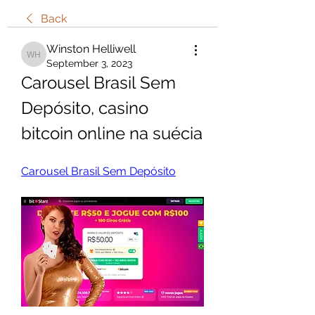
Back
Winston Helliwell
Winston Helliwell
September 3, 2023
Carousel Brasil Sem 
Depósito, casino 
bitcoin online na suécia
Carousel Brasil Sem Depósito