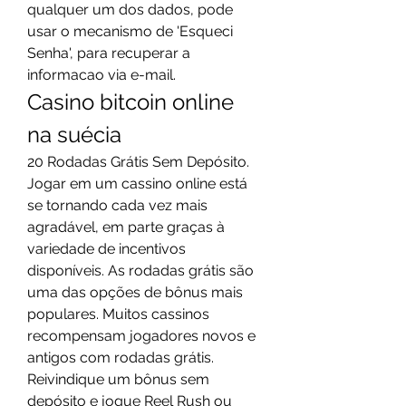
qualquer um dos dados, pode 
usar o mecanismo de 'Esqueci 
Senha', para recuperar a 
informacao via e-mail.
Casino bitcoin online 
na suécia
20 Rodadas Grátis Sem Depósito. 
Jogar em um cassino online está 
se tornando cada vez mais 
agradável, em parte graças à 
variedade de incentivos 
disponíveis. As rodadas grátis são 
uma das opções de bônus mais 
populares. Muitos cassinos 
recompensam jogadores novos e 
antigos com rodadas grátis. 
Reivindique um bônus sem 
depósito e jogue Reel Rush ou 