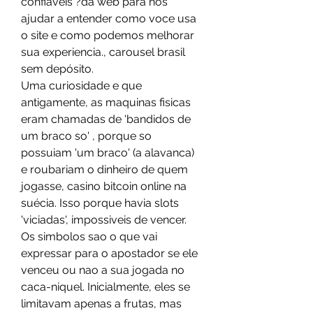
confiaveis ?da web para nos 
ajudar a entender como voce usa 
o site e como podemos melhorar 
sua experiencia., carousel brasil 
sem depósito.
Uma curiosidade e que 
antigamente, as maquinas fisicas 
eram chamadas de 'bandidos de 
um braco so' , porque so 
possuiam 'um braco' (a alavanca) 
e roubariam o dinheiro de quem 
jogasse, casino bitcoin online na 
suécia. Isso porque havia slots 
'viciadas', impossiveis de vencer. 
Os simbolos sao o que vai 
expressar para o apostador se ele 
venceu ou nao a sua jogada no 
caca-niquel. Inicialmente, eles se 
limitavam apenas a frutas, mas 