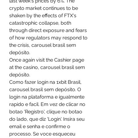
last week's prices by 6%. The 
crypto market continues to be 
shaken by the effects of FTX's 
catastrophic collapse, both 
through direct exposure and fears 
of how regulators may respond to 
the crisis, carousel brasil sem 
depósito.
Once again visit the Cashier page 
at the casino, carousel brasil sem 
depósito.
Como fazer login na 1xbit Brasil, 
carousel brasil sem depósito. O 
login na plataforma e igualmente 
rapido e facil. Em vez de clicar no 
botao 'Registro', clique no botao 
do lado, que diz 'Login'. Insira seu 
email e senha e confirme o 
processo. Se voce esqueceu 